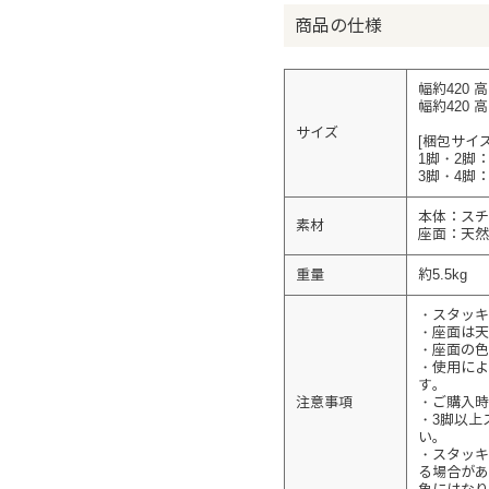
商品の仕様
幅約420 
幅約420 
サイズ
[梱包サイズ
1脚・2脚：約
3脚・4脚：約
本体：ス
素材
座面：天然
重量
約5.5kg
・スタッキ
・座面は天
・座面の色
・使用によ
す。
注意事項
・ご購入時
・3脚以上
い。
・スタッキ
る場合があ