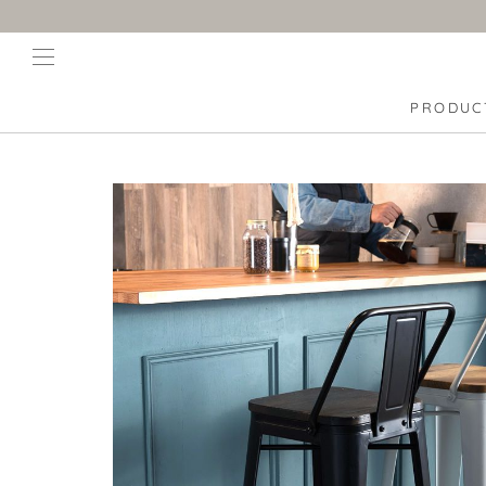
PRODUC
■ PICKUP ITEM
ご利用ガイド
■ PRO
商品のお届け・お支払い方法
商品のキャンセル・返品について
商品保証について
by TOMOYASU S.S.
BRUSHU
テ
IOHA STOOLS
GART