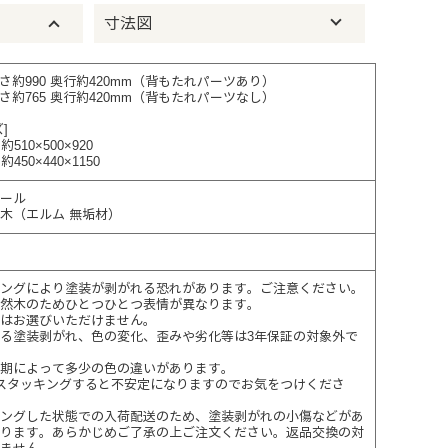
寸法図
高さ約990 奥行約420mm（背もたれパーツあり）
高さ約765 奥行約420mm（背もたれパーツなし）
]
510×500×920
450×440×1150
チール
木（エルム 無垢材）
ングにより塗装が剥がれる恐れがあります。ご注意ください。
然木のためひとつひとつ表情が異なります。
はお選びいただけません。
る塗装剥がれ、色の変化、歪みや劣化等は3年保証の対象外で
期によって多少の色の違いがあります。
スタッキングすると不安定になりますのでお気をつけくださ
ングした状態での入荷配送のため、塗装剥がれの小傷などがあ
ります。あらかじめご了承の上ご注文ください。返品交換の対