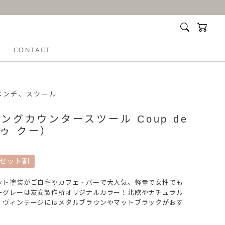
CONTACT
MY PAGE
マイページ
ベンチ、スツール
LITTE
QUON
グカウンタースツール Coup de
ドゥ クー）
納
ドレッサー
サイン
脚セット割
ット塗装がご自宅やカフェ・バーで大人気。軽量で女性でも
ーグレーは友安製作所オリジナルカラー！北欧やナチュラル
、ヴィンテージにはメタルブラウンやマットブラックがおす