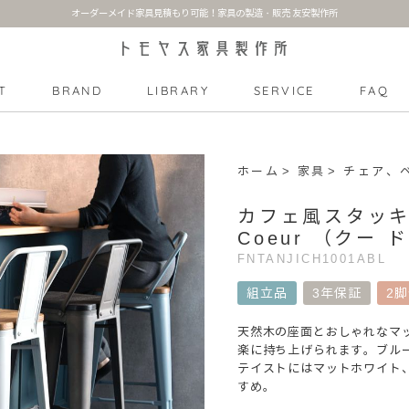
オーダーメイド家具見積もり可能！家具の製造・販売 友安製作所
T
BRAND
LIBRARY
SERVICE
FAQ
DUCT CATEGORY
会員について
会社概要
特定商取引法に関する表示
ホーム
家具
チェア、
P
Lillrit
SUN
カフェ風スタッキン
Coeur （クー 
FNTANJICH1001ABL
ーブル
チェア
ソファー
収
組立品
3年保証
2
Àjour meuble
天然木の座面とおしゃれなマ
楽に持ち上げられます。ブル
テイストにはマットホワイト
すめ。