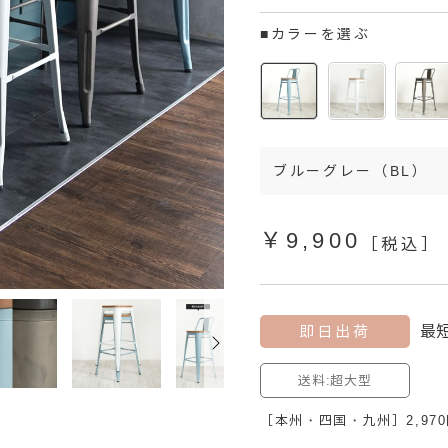
除道具
サンプル
オーダー家具
■カラーを選ぶ
ブルーグレー（BL）
￥9,900
［税込］
即日出荷
最短
送料:超大型
［本州・四国・九州］2,970