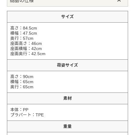
商品の仕様
サイズ
高さ：84.5cm
横幅：47.5cm
奥行：57cm
座面高さ：46cm
座面横幅：42cm
座面奥行：42.5cm
荷姿サイズ
高さ：90cm
横幅：65cm
奥行：65cm
素材
本体：PP
プラパート：TPE
重量