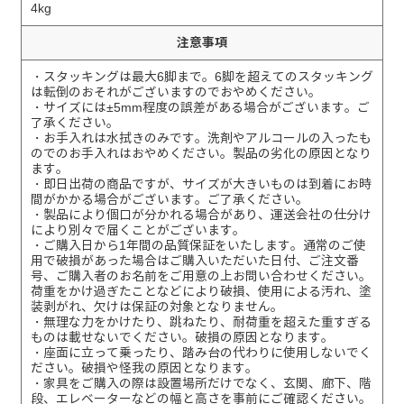
4kg
注意事項
・スタッキングは最大6脚まで。6脚を超えてのスタッキング
は転倒のおそれがございますのでおやめください。
・サイズには±5mm程度の誤差がある場合がございます。ご
了承ください。
・お手入れは水拭きのみです。洗剤やアルコールの入ったも
のでのお手入れはおやめください。製品の劣化の原因となり
ます。
・即日出荷の商品ですが、サイズが大きいものは到着にお時
間がかかる場合がございます。ご了承ください。
・製品により個口が分かれる場合があり、運送会社の仕分け
により別々で届くことがございます。
・ご購入日から1年間の品質保証をいたします。通常のご使
用で破損があった場合はご購入いただいた日付、ご注文番
号、ご購入者のお名前をご用意の上お問い合わせください。
荷重をかけ過ぎたことなどにより破損、使用による汚れ、塗
装剥がれ、欠けは保証の対象となりません。
・無理な力をかけたり、跳ねたり、耐荷重を超えた重すぎる
ものは載せないでください。破損の原因となります。
・座面に立って乗ったり、踏み台の代わりに使用しないでく
ださい。破損や怪我の原因となります。
・家具をご購入の際は設置場所だけでなく、玄関、廊下、階
段、エレベーターなどの幅と高さを事前にご確認ください。