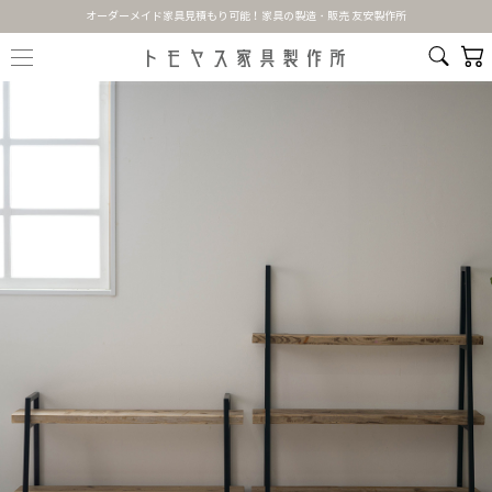
オーダーメイド家具見積もり可能！家具の製造・販売 友安製作所