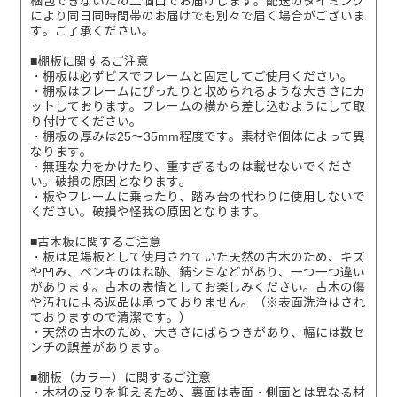
梱包できないため二個口でお届けします。配送のタイミング
により同日同時間帯のお届けでも別々で届く場合がございま
す。ご了承ください。
■棚板に関するご注意
・棚板は必ずビスでフレームと固定してご使用ください。
・棚板はフレームにぴったりと収められるような大きさにカ
ットしております。フレームの横から差し込むようにして取
り付けてください。
・棚板の厚みは25〜35mm程度です。素材や個体によって異
なります。
・無理な力をかけたり、重すぎるものは載せないでくださ
い。破損の原因となります。
・板やフレームに乗ったり、踏み台の代わりに使用しないで
ください。破損や怪我の原因となります。
■古木板に関するご注意
・板は足場板として使用されていた天然の古木のため、キズ
や凹み、ペンキのはね跡、錆シミなどがあり、一つ一つ違い
があります。古木の表情としてお楽しみください。古木の傷
や汚れによる返品は承っておりません。（※表面洗浄はされ
ておりますので清潔です。）
・天然の古木のため、大きさにばらつきがあり、幅には数セ
ンチの誤差があります。
■棚板（カラー）に関するご注意
・木材の反りを抑えるため、裏面は表面・側面とは異なる材