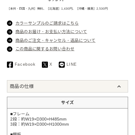
［本州・四国・九州］無料、［北海道］1,430円、［沖縄・離島］2,530円
カラーサンプルのご請求はこちら
商品のお届け・お支払い方法について
商品のご注文・キャンセル・返品について
この商品に関するお問い合わせ
Facebook
X
LINE
商品の仕様
サイズ
■フレーム
2段：約W19×D300×H485mm
3段：約W19×D300×H1000mm
■棚板