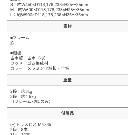
S：約W450×D118,178,238×H25〜35mm
M：約W600×D118,178,238×H25〜35mm
L：約W900×D118,178,238×H25〜35mm
素材
■フレーム
鉄
■棚板
古木板：古木（杉）
ウッド：ゴム集成材
カラー：メラミン化粧板・合板
重量
2段：約3kg
3段：約4.5kg
（フレーム×2脚のみ）
付属品
(+)トラスビス M4×35
2段：8本
3段：12本