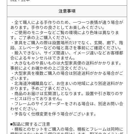
注意事項
・全て職人による手作りのため、一つ一つ表情が違う場合が
あります。手作りの良さとしてお楽しみください。
・ご使用のモニターなどご覧の環境により色味は異なりま
す。ご了承の上ご購入ください。
・家具をご購入の際は設置場所だけでなく、玄関、廊下、階
段、エレベーターなどの幅と高さを事前にご確認ください。
・搬入できない、サイズ間違い、イメージ違いなどお客様都
合によるキャンセルはできません。
・大きなものや長いものは大型家具便の送料がかかります。
事前によくお確かめの上ご注文ください。
・大型家具を複数ご購入の場合は別途送料がかかる場合がご
ざいます。
・北海道沖縄離島など、お住まいの地域により別途送料がか
かります。予めご了承ください。
・商品のお届けは玄関渡しとなります。設置や引き取りのサ
ービスは行っておりません。
・フレームのサイズオーダーをされる場合は、別途お問い合
わせください。
・予告なく仕様変更を伴う場合がございます。
■製品に関するご注意
・棚板とのセットをご購入の場合、棚板とフレームは同時に