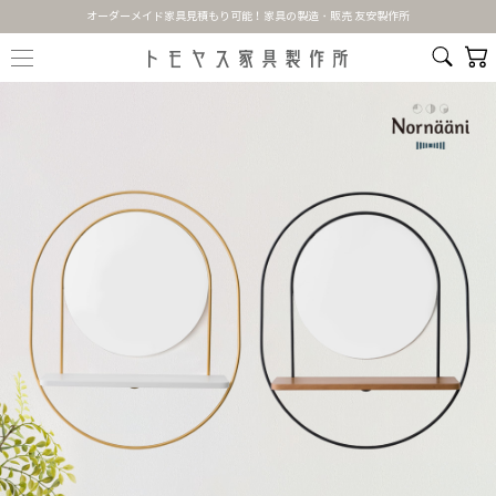
オーダーメイド家具見積もり可能！家具の製造・販売 友安製作所