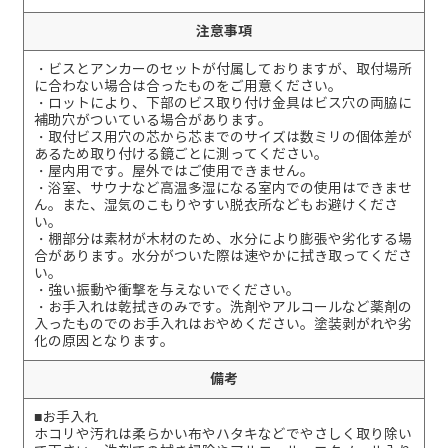
注意事項
・ビスとアンカーのセットが付属しておりますが、取付場所
に合わない場合は合ったものをご用意ください。
・ロットにより、下部のビス取り付け金具はビス穴の両脇に
補助穴がついている場合があります。
・取付ビス用穴の芯から芯までのサイズは数ミリの個体差が
あるため取り付ける鏡ごとに測ってください。
・屋内用です。屋外ではご使用できません。
・浴室、サウナなど高温多湿になる室内での使用はできませ
ん。また、湿気のこもりやすい脱衣所などもお避けくださ
い。
・棚部分は素材が木材のため、水分により膨張や劣化する場
合があります。水分がついた際は速やかに拭き取ってくださ
い。
・強い振動や衝撃を与えないでください。
・お手入れは乾拭きのみです。洗剤やアルコールなど薬剤の
入ったものでのお手入れはおやめください。塗装剥がれや劣
化の原因となります。
備考
■お手入れ
ホコリや汚れは柔らかい布やハタキなどでやさしく取り除い