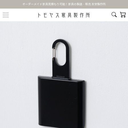
オーダーメイド家具見積もり可能！家具の製造・販売 友安製作所