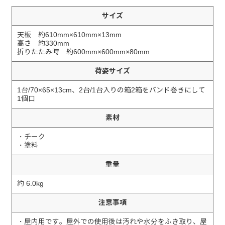
サイズ
天板 約610mm×610mm×13mm
高さ 約330mm
折りたたみ時 約600mm×600mm×80mm
荷姿サイズ
1台/70×65×13cm、2台/1台入りの箱2箱をバンド巻きにして
1個口
素材
・チーク
・塗料
重量
約 6.0kg
注意事項
・屋内用です。屋外での使用後は汚れや水分をふき取り、屋