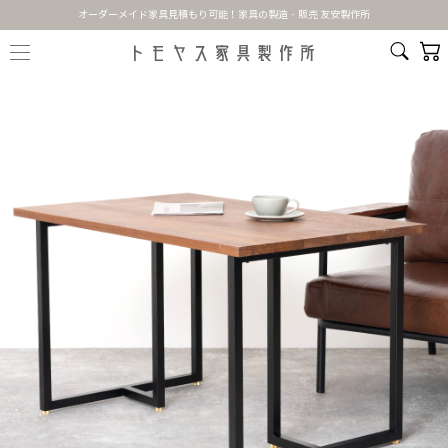
オーダーメイド家具見積もり可能！家具の製造・販売 友安製作所