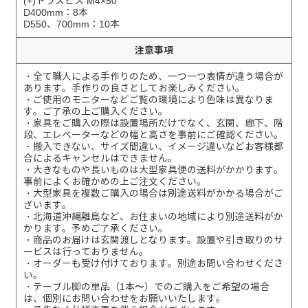
(+)トラスビス M4×50
D400mm：8本
D550、700mm：10本
注意事項
・全て職人による手作りのため、一つ一つ表情が違う場合が
あります。手作りの良さとしてお楽しみください。
・ご使用のモニターなどご覧の環境により色味は異なりま
す。ご了承の上ご購入ください。
・家具をご購入の際は設置場所だけでなく、玄関、廊下、階
段、エレベーターなどの幅と高さを事前にご確認ください。
・搬入できない、サイズ間違い、イメージ違いなどお客様都
合によるキャンセルはできません。
・大きなものや長いものは大型家具便の送料がかかります。
事前によくお確かめの上ご注文ください。
・大型家具を複数ご購入の場合は別途送料がかかる場合がご
ざいます。
・北海道沖縄離島など、お住まいの地域により別途送料がか
かります。予めご了承ください。
・商品のお届けは玄関渡しとなります。設置や引き取りのサ
ービスは行っておりません。
・オーダーも受け付けております。別途お問い合わせくださ
い。
・テーブル脚の単品（1本〜）でのご購入をご希望の場合
は、個別にお問い合わせをお願いいたします。