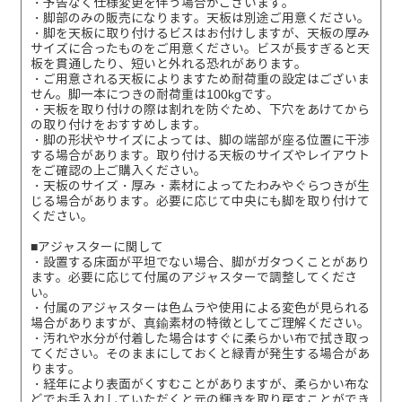
・予告なく仕様変更を伴う場合がございます。
・脚部のみの販売になります。天板は別途ご用意ください。
・脚を天板に取り付けるビスはお付けしますが、天板の厚み
サイズに合ったものをご用意ください。ビスが長すぎると天
板を貫通したり、短いと外れる恐れがあります。
・ご用意される天板によりますため耐荷重の設定はございま
せん。脚一本につきの耐荷重は100kgです。
・天板を取り付けの際は割れを防ぐため、下穴をあけてから
の取り付けをおすすめします。
・脚の形状やサイズによっては、脚の端部が座る位置に干渉
する場合があります。取り付ける天板のサイズやレイアウト
をご確認の上ご購入ください。
・天板のサイズ・厚み・素材によってたわみやぐらつきが生
じる場合があります。必要に応じて中央にも脚を取り付けて
ください。
■アジャスターに関して
・設置する床面が平坦でない場合、脚がガタつくことがあり
ます。必要に応じて付属のアジャスターで調整してくださ
い。
・付属のアジャスターは色ムラや使用による変色が見られる
場合がありますが、真鍮素材の特徴としてご理解ください。
・汚れや水分が付着した場合はすぐに柔らかい布で拭き取っ
てください。そのままにしておくと緑青が発生する場合があ
ります。
・経年により表面がくすむことがありますが、柔らかい布な
どでお手入れしていただくと元の輝きを取り戻すことができ