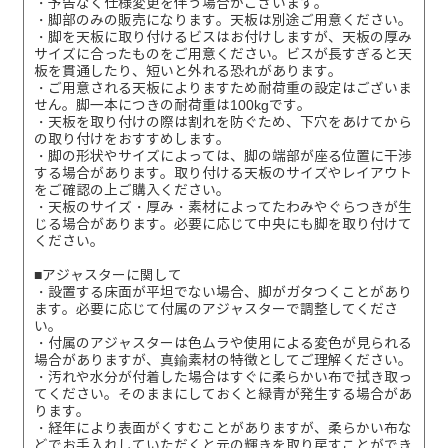
・予告なく仕様変更を伴う場合がございます。
・脚部のみの販売になります。天板は別途ご用意ください。
・脚を天板に取り付けるビスはお付けしますが、天板の厚み
サイズに合ったものをご用意ください。ビスが長すぎると天
板を貫通したり、短いと外れる恐れがあります。
・ご用意される天板によりますため耐荷重の設定はございま
せん。脚一本につきの耐荷重は100kgです。
・天板を取り付けの際は割れを防ぐため、下穴をあけてから
の取り付けをおすすめします。
・脚の形状やサイズによっては、脚の端部が座る位置に干渉
する場合があります。取り付ける天板のサイズやレイアウト
をご確認の上ご購入ください。
・天板のサイズ・厚み・素材によってたわみやぐらつきが生
じる場合があります。必要に応じて中央にも脚を取り付けて
ください。
■アジャスターに関して
・設置する床面が平坦でない場合、脚がガタつくことがあり
ます。必要に応じて付属のアジャスターで調整してくださ
い。
・付属のアジャスターは色ムラや使用による変色が見られる
場合がありますが、真鍮素材の特徴としてご理解ください。
・汚れや水分が付着した場合はすぐに柔らかい布で拭き取っ
てください。そのままにしておくと緑青が発生する場合があ
ります。
・経年により表面がくすむことがありますが、柔らかい布な
どでお手入れしていただくと元の輝きを取り戻すことができ