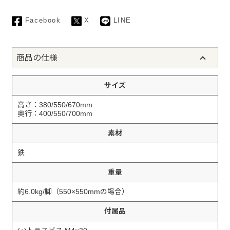
Facebook
X
LINE
商品の仕様
サイズ
高さ：380/550/670mm
奥行：400/550/700mm
素材
鉄
重量
約6.0kg/脚（550×550mmの場合）
付属品