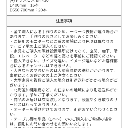
(+)トラスビス M4×30
D400mm：16本
D550,700mm：20本
注意事項
・全て職人による手作りのため、一つ一つ表情が違う場合が
あります。手作りの良さとしてお楽しみください。
・ご使用のモニターなどご覧の環境により色味は異なりま
す。ご了承の上ご購入ください。
・家具をご購入の際は設置場所だけでなく、玄関、廊下、階
段、エレベーターなどの幅と高さを事前にご確認ください。
・搬入できない、サイズ間違い、イメージ違いなどお客様都
合によるキャンセルはできません。
・大きなものや長いものは大型家具便の送料がかかります。
事前によくお確かめの上ご注文ください。
・大型家具を複数ご購入の場合は別途送料がかかる場合がご
ざいます。
・北海道沖縄離島など、お住まいの地域により別途送料がか
かります。予めご了承ください。
・商品のお届けは玄関渡しとなります。設置や引き取りのサ
ービスは行っておりません。
・オーダーも受け付けております。別途お問い合わせくださ
い。
・テーブル脚の単品（1本〜）でのご購入をご希望の場合
は、個別にお問い合わせをお願いいたします。