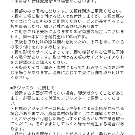
・予告なく仕様変更を伴う場合がございます。
・脚部のみの販売になります。天板は別途ご用意ください。
・脚を天板に取り付けるビスはお付けしますが、天板の厚み
サイズに合ったものをご用意ください。ビスが長すぎると天
板を貫通したり、短いと外れる恐れがあります。
・ご用意される天板によりますため耐荷重の設定はございま
せん。脚一本につき耐荷重は100kgです。
・天板を取り付けの際は割れを防ぐため、下穴をあけてから
の取り付けをおすすめします。
・脚の形状やサイズによっては、脚の端部が座る位置に干渉
する場合があります。取り付ける天板のサイズやレイアウト
をご確認の上ご購入ください。
・天板のサイズ・厚み・素材によってたわみやぐらつきが生
じる場合があります。必要に応じて中央にも脚を取り付けて
ください。
■アジャスターに関して
・設置する床面が平坦でない場合、脚がガタつくことがあり
ます。必要に応じて付属のアジャスターで調整してくださ
い。
・付属のアジャスターは色ムラや使用による変色が見られる
場合がありますが、真鍮素材の特徴としてご理解ください。
・汚れや水分が付着した場合はすぐに柔らかい布で拭き取っ
てください。そのままにしておくと緑青が発生する場合があ
ります。
・経年により表面がくすむことがありますが、柔らかい布な