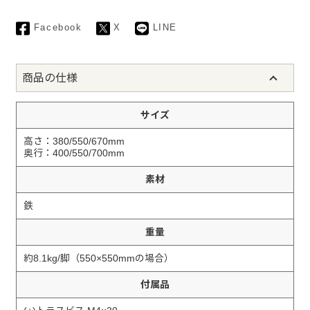
Facebook
X
LINE
商品の仕様
サイズ
高さ：380/550/670mm
奥行：400/550/700mm
素材
鉄
重量
約8.1kg/脚（550×550mmの場合）
付属品