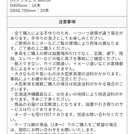
(+)トラスビス M4×30
D400mm：16本
D550,700mm：20本
注意事項
・全て職人による手作りのため、一つ一つ表情が違う場合が
あります。手作りの良さとしてお楽しみください。
・ご使用のモニターなどご覧の環境により色味は異なりま
す。ご了承の上ご購入ください。
・家具をご購入の際は設置場所だけでなく、玄関、廊下、階
段、エレベーターなどの幅と高さを事前にご確認ください。
・搬入できない、サイズ間違い、イメージ違いなどお客様都
合によるキャンセルはできません。
・大きなものや長いものは大型家具便の送料がかかります。
事前によくお確かめの上ご注文ください。
・大型家具を複数ご購入の場合は別途送料がかかる場合がご
ざいます。
・北海道沖縄離島など、お住まいの地域により別途送料がか
かります。予めご了承ください。
・商品のお届けは玄関渡しとなります。設置や引き取りのサ
ービスは行っておりません。
・オーダーも受け付けております。別途お問い合わせくださ
い。
・テーブル脚の単品（1本〜）でのご購入をご希望の場合
は、個別にお問い合わせをお願いいたします。